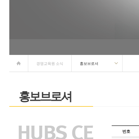
홈
경영교육원 소식
홍보브로셔
홍보브로셔
번호