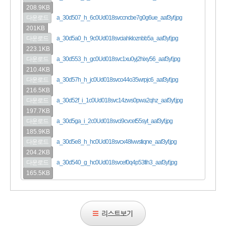
208.9KB
다운로드
a_30d507_h_6c0Ud018svccncbe7g0g6ue_aaf3yf.jpg
201KB
다운로드
a_30d5a0_h_9c0Ud018svciahkloznbb5a_aaf3yf.jpg
223.1KB
다운로드
a_30d553_h_gc0Ud018svc1xu0yj2hixy56_aaf3yf.jpg
210.4KB
다운로드
a_30d57h_h_jc0Ud018svco44o35wrpjc6_aaf3yf.jpg
216.5KB
다운로드
a_30d52f_i_1c0Ud018svc14zws0pwa2qhz_aaf3yf.jpg
197.7KB
다운로드
a_30d5ga_i_2c0Ud018svci9cvcet55syt_aaf3yf.jpg
185.9KB
다운로드
a_30d5e8_h_hc0Ud018svcx48lvwstiqne_aaf3yf.jpg
204.2KB
다운로드
a_30d540_g_hc0Ud018svcef0q4p53fih3_aaf3yf.jpg
165.5KB
리스트보기