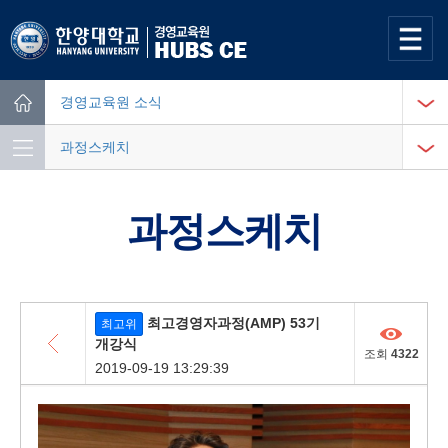
사이트맵
열기
경영교육원 소식
Home
과정스케치
과정스케치
목록
최고경영자과정(AMP) 53기
최고위
개강식
조회
4322
2019-09-19 13:29:39