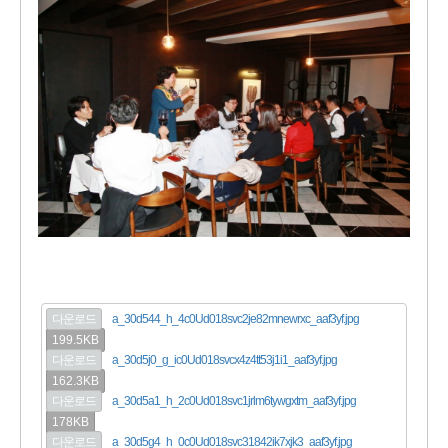
다운로드
a_30d544_h_4c0Ud018svc2je82mnewrxc_aaf3yf.jpg
199.5KB
다운로드
a_30d5j0_g_ic0Ud018svcx4z4tt53j1i1_aaf3yf.jpg
162.3KB
다운로드
a_30d5a1_h_2c0Ud018svc1jrlm6tywgxtm_aaf3yf.jpg
178KB
다운로드
a_30d5g4_h_0c0Ud018svc31842ik7xjk3_aaf3yf.jpg