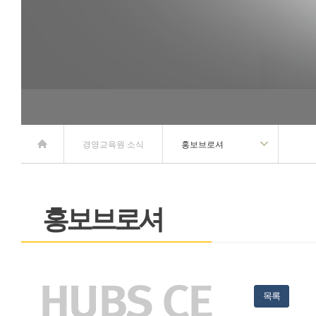
홈
경영교육원 소식
홍보브로셔
홍보브로셔
목록